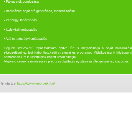
• Pályázatok gondozása
• Beruházási saját erő generálása, menedzselése
• Pénzügyi tanácsadás
• Üzletviteli tanácsadás
• Adó és pénzügyi tanácsadás
Cégünk széleskörű tapasztalataira építve Ön is megtalálhatja a saját vállalkozása
elképzeléséihez leginkább illeszkedő stratégiát és programot. Vállalkozásunk középpont
hamarosan Önt is üzletfeleink között üdvözölhetjük
Alapvető célunk a minőségi és precíz szolgáltatás nyújtása az Ön igényeihez igazodva.
g fenntartva!
https://www.keoprojekt.hu/