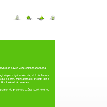
etviteli és egyéb vezetési tanácsadással.
sági végzettségű szakértők, akik több éves
ink sikerét. Munkatársaink mellett külső
nkák sikerének érdekében.
amok és projektek széles körét öleli fel,