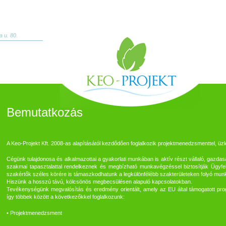
 u. 80.
Bemutatkozás
A Keo-Projekt Kft. 2008-as alapításától kezdődően foglalkozik projektmenedzsmenttel, üzl
Cégünk tulajdonosa és alkalmazottai a gyakorlati munkában is aktív részt vállaló, gazda
szakmai tapasztalattal rendelkeznek és megbízható munkavégzéssel biztosítják Ügyfele
szakértők széles körére is támaszkodhatunk a legkülönfélébb szakterületeken folyó mu
Hiszünk a hosszú távú, kölcsönös megbecsülésen alapuló kapcsolatokban.
Tevékenységünk megvalósítás és eredmény orientált, amely az EU által támogatott progr
így többek között a következőkkel foglalkozunk:
• Projektmenedzsment