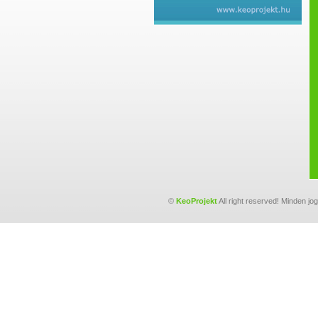
©
KeoProjekt
All right reserved! Minden jo