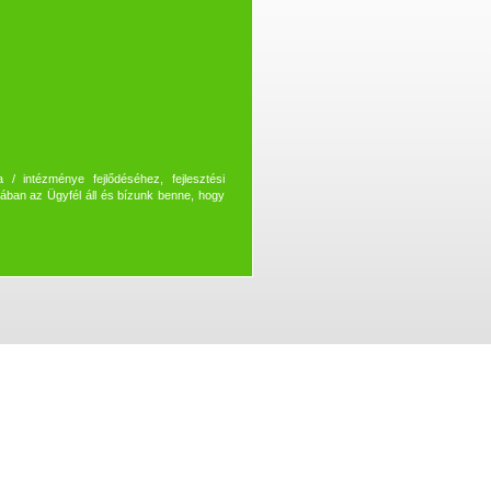
 / intézménye fejlődéséhez, fejlesztési
jában az Ügyfél áll és bízunk benne, hogy