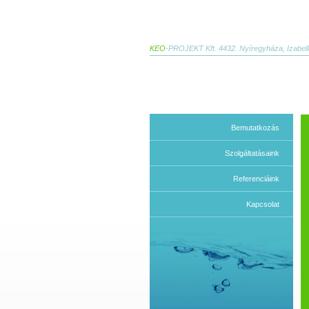
KEO
-PROJEKT Kft. 4432. Nyíregyháza, Izabella
Bemutatkozás
Szolgáltatásaink
Referenciáink
Kapcsolat